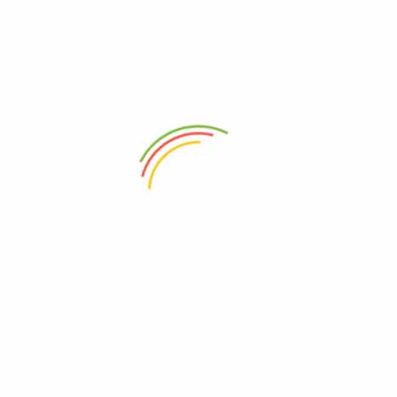
00
Ks
10,300
Ks
8
o cart
Add to cart
Add
aglip
Metfor 500
Metfo
(0)
(0)
50
Ks
2,400
Ks
2
o cart
Add to cart
Add
n Denk 500
Metformin Denk 850
Metf
(0)
(0)
–
8,800
Ks
15,600
Ks