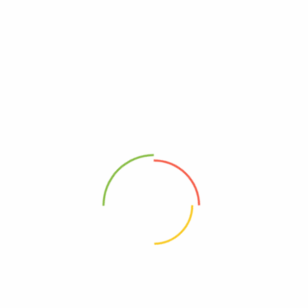
Category:
အရေပြားလိမ်းဆေးမျ